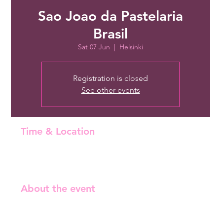
Sao Joao da Pastelaria
Brasil
Sat 07 Jun
  |  
Helsinki
Registration is closed
See other events
Time & Location
07 Jun 2025, 14:00 – 16:00
Helsinki, Opastinsilta 2, 00520 Helsinki, Finland
About the event
Preparem suas camisas xadrez e chapéus de palha: vem 
aí a nossa animadíssima Festa de São João! 🌽 Vai ter 